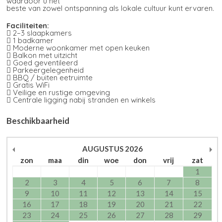
waardoor u het
beste van zowel ontspanning als lokale cultuur kunt ervaren.
Faciliteiten:
 2–3 slaapkamers
 1 badkamer
 Moderne woonkamer met open keuken
 Balkon met uitzicht
 Goed geventileerd
 Parkeergelegenheid
 BBQ / buiten eetruimte
 Gratis WiFi
 Veilige en rustige omgeving
 Centrale ligging nabij stranden en winkels
Beschikbaarheid
AUGUSTUS
2026
zon
maa
din
woe
don
vrij
zat
1
2
3
4
5
6
7
8
9
10
11
12
13
14
15
16
17
18
19
20
21
22
23
24
25
26
27
28
29