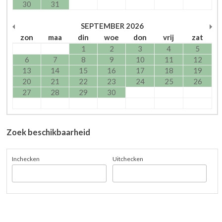
30
31
SEPTEMBER
2026
zon
maa
din
woe
don
vrij
zat
1
2
3
4
5
6
7
8
9
10
11
12
13
14
15
16
17
18
19
20
21
22
23
24
25
26
27
28
29
30
Zoek beschikbaarheid
Inchecken
Uitchecken