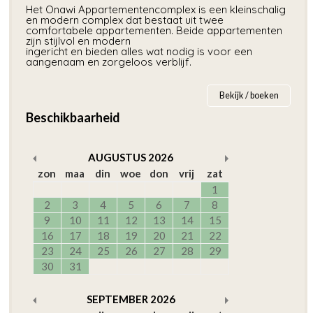
Het Onawi Appartementencomplex is een kleinschalig
en modern complex dat bestaat uit twee
comfortabele appartementen. Beide appartementen
zijn stijlvol en modern
ingericht en bieden alles wat nodig is voor een
aangenaam en zorgeloos verblijf.
Bekijk / boeken
Beschikbaarheid
AUGUSTUS
2026
zon
maa
din
woe
don
vrij
zat
1
2
3
4
5
6
7
8
9
10
11
12
13
14
15
16
17
18
19
20
21
22
23
24
25
26
27
28
29
30
31
SEPTEMBER
2026