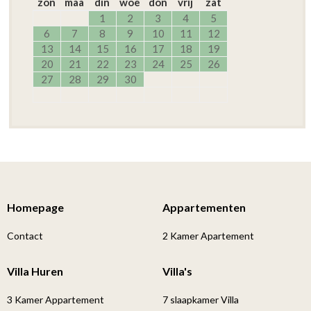
zon
maa
din
woe
don
vrij
zat
1
2
3
4
5
6
7
8
9
10
11
12
13
14
15
16
17
18
19
20
21
22
23
24
25
26
27
28
29
30
Homepage
Appartementen
Contact
2 Kamer Apartement
Villa Huren
Villa's
3 Kamer Appartement
7 slaapkamer Villa