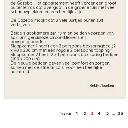
de Gazebo. Het appartement heeft verder een groot
buitenterras dat overgaat in de groene tuin met veel
schaduwplekken en een heerlijk zitje.
De Gazebo maakt dat u vele uurtjes buiten zult
verblijven!
Beide slaapkamers zijn ruim en beiden voorzien van
split unit geruisloze airconditioners en
boxspringbedden.
Slaapkamer 1 heeft een 2 persoons boxspringbed (2
x 90 x 200 cm met een royale 2 persoons topping ).
Slaapkamer 2 heeft 2 x 1 persoons box spring bedden
(100 x 200 cm)
De nieuwe bedden geven veel comfort en zorgen,
samen met de stille airco's, voor een heerlijke
nachtrust.
Bekijk / boeken
1
2
3
4
5
...
23
Pagina: