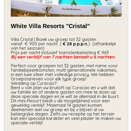
White Villa Resorts "Cristal"
Villa Cristal | Boek uw groep tot 32 gasten
vanaf € 900 per nacht (
€ 28
p.p.p.n.
) (afhankelijk
van het seizoen)
Prijs per nacht inclusief toeristenbelasting € 963
Bij een verblijf van 7 nachten betaalt u 6 nachten.
Perfect voor groepen tot 32 gasten, met name voor
familiebijeenkomsten, multi generationele vakanties,
in een luxe sfeer met volledige privacy. We hebben
Groepstarieven voor elk type groep!
Wedding op Curacao?
Bent u van plan uw bruiloft op Curacao en u wilt dat
uw familie en of andere gasten om mee te doen op
deze speciale dagen en je wilt ze allemaal in de buurt.
Dit mini-Resort biedt u de mogelijkheid voor een
geweldig verblijf. Maximaal 14 gasten kunnen
deelnemen aan uw groep en bij u blijven al uw
belangrijke dagen. Zelfs uw receptie op het terrein
kan een speciaal karakter en veel plezier te maken uw
speciale verblijf.