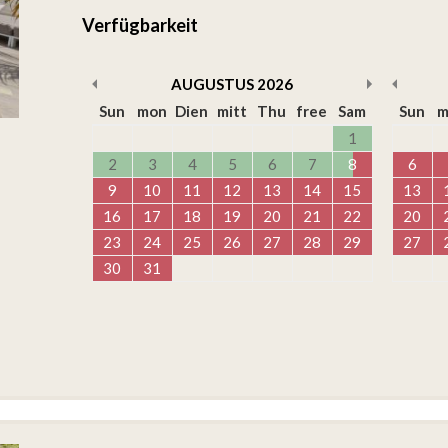
Verfügbarkeit
AUGUSTUS
2026
Sun
mon
Dien
mitt
Thu
free
Sam
Sun
m
1
2
3
4
5
6
7
8
6
9
10
11
12
13
14
15
13
16
17
18
19
20
21
22
20
23
24
25
26
27
28
29
27
30
31