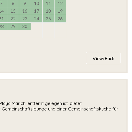
7
8
9
10
11
12
14
15
16
17
18
19
21
22
23
24
25
26
28
29
30
View/Buch
laya Marichi entfernt gelegen ist, bietet
r Gemeinschaftslounge und einer Gemeinschaftsküche für