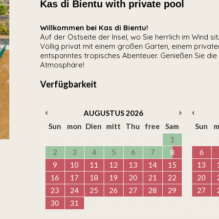
Kas di Bientu with private pool
Willkommen bei Kas di Bientu!
Auf der Ostseite der Insel, wo Sie herrlich im Wind s
Völlig privat mit einem großen Garten, einem private
entspanntes tropisches Abenteuer. Genießen Sie die
Atmosphäre!
Verfügbarkeit
AUGUSTUS
2026
Sun
mon
Dien
mitt
Thu
free
Sam
Sun
m
1
2
3
4
5
6
7
8
6
9
10
11
12
13
14
15
13
16
17
18
19
20
21
22
20
23
24
25
26
27
28
29
27
30
31