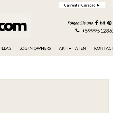
Carrental Curacao ►
Folgen Sie uns
+599951286
ILLA'S
LOG IN OWNERS
AKTIVITÄTEN
KONTAC