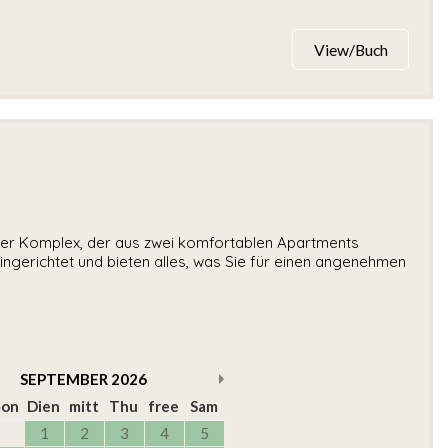
View/Buch
ner Komplex, der aus zwei komfortablen Apartments
ingerichtet und bieten alles, was Sie für einen angenehmen
SEPTEMBER
2026
on
Dien
mitt
Thu
free
Sam
1
2
3
4
5