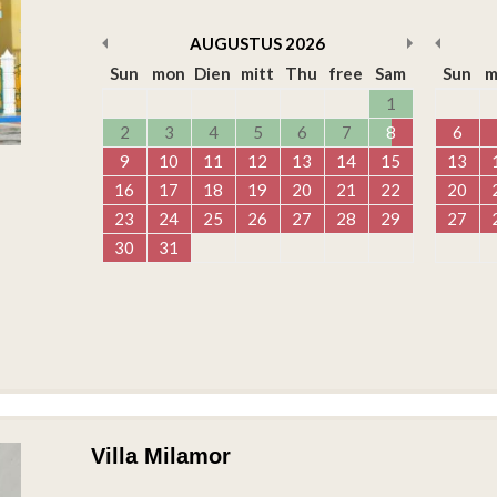
AUGUSTUS
2026
Sun
mon
Dien
mitt
Thu
free
Sam
Sun
m
1
2
3
4
5
6
7
8
6
9
10
11
12
13
14
15
13
16
17
18
19
20
21
22
20
23
24
25
26
27
28
29
27
30
31
Villa Milamor