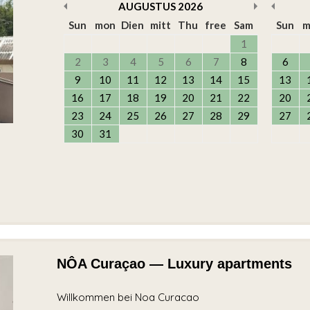
AUGUSTUS
2026
Sun
mon
Dien
mitt
Thu
free
Sam
Sun
m
1
2
3
4
5
6
7
8
6
9
10
11
12
13
14
15
13
16
17
18
19
20
21
22
20
23
24
25
26
27
28
29
27
30
31
NÔA Curaçao — Luxury apartments
Willkommen bei Noa Curacao