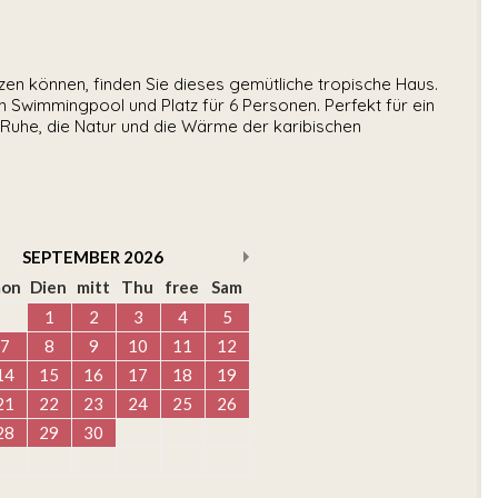
itzen können, finden Sie dieses gemütliche tropische Haus.
n Swimmingpool und Platz für 6 Personen. Perfekt für ein
 Ruhe, die Natur und die Wärme der karibischen
SEPTEMBER
2026
on
Dien
mitt
Thu
free
Sam
1
2
3
4
5
7
8
9
10
11
12
14
15
16
17
18
19
21
22
23
24
25
26
28
29
30