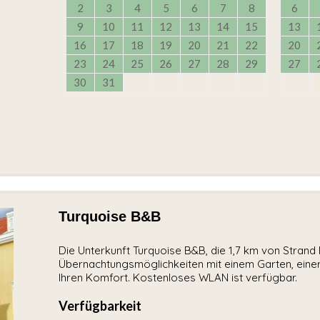
2
3
4
5
6
7
8
6
9
10
11
12
13
14
15
13
16
17
18
19
20
21
22
20
23
24
25
26
27
28
29
27
30
31
Turquoise B&B
Die Unterkunft Turquoise B&B, die 1,7 km von Strand P
Übernachtungsmöglichkeiten mit einem Garten, eine
Ihren Komfort. Kostenloses WLAN ist verfügbar.
Verfügbarkeit