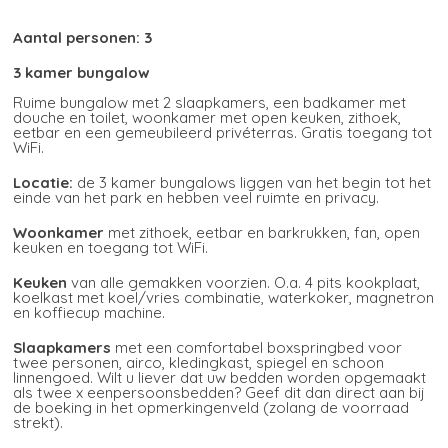
Aantal personen:
3
3 kamer bungalow
Ruime bungalow met 2 slaapkamers, een badkamer met
douche en toilet, woonkamer met open keuken, zithoek,
eetbar en een gemeubileerd privéterras. Gratis toegang tot
WiFi.
Locatie:
de 3 kamer bungalows liggen van het begin tot het
einde van het park en hebben veel ruimte en privacy.
Woonkamer
met zithoek, eetbar en barkrukken, fan, open
keuken en toegang tot WiFi.
Keuken
van alle gemakken voorzien. O.a. 4 pits kookplaat,
koelkast met koel/vries combinatie, waterkoker, magnetron
en koffiecup machine.
Slaapkamers
met een comfortabel boxspringbed voor
twee personen, airco, kledingkast, spiegel en schoon
linnengoed. Wilt u liever dat uw bedden worden opgemaakt
als twee x eenpersoonsbedden? Geef dit dan direct aan bij
de boeking in het opmerkingenveld (zolang de voorraad
strekt).