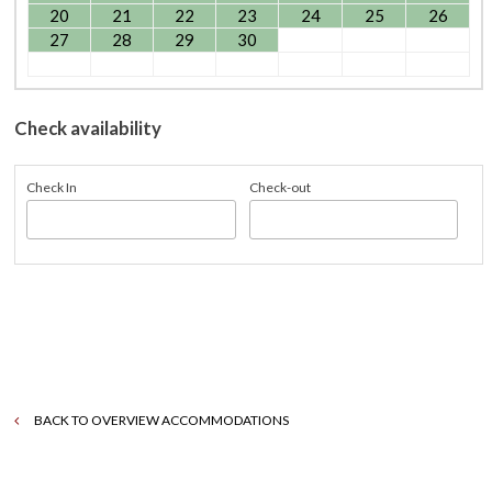
20
21
22
23
24
25
26
27
28
29
30
Check availability
Check In
Check-out
BACK TO OVERVIEW ACCOMMODATIONS