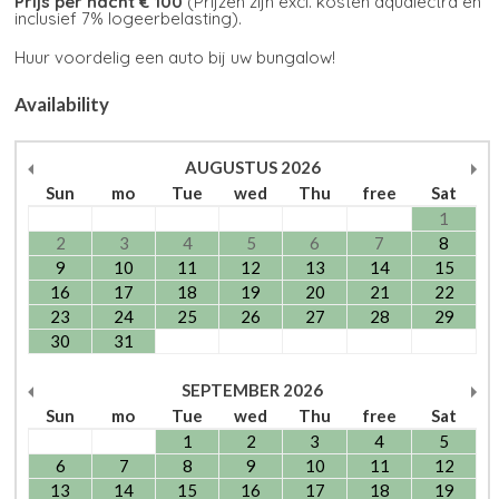
Prijs per nacht € 100
(Prijzen zijn excl. kosten aqualectra en
inclusief 7% logeerbelasting).
Huur voordelig een auto bij uw bungalow!
Availability
AUGUSTUS
2026
Sun
mo
Tue
wed
Thu
free
Sat
1
2
3
4
5
6
7
8
9
10
11
12
13
14
15
16
17
18
19
20
21
22
23
24
25
26
27
28
29
30
31
SEPTEMBER
2026
Sun
mo
Tue
wed
Thu
free
Sat
1
2
3
4
5
6
7
8
9
10
11
12
13
14
15
16
17
18
19