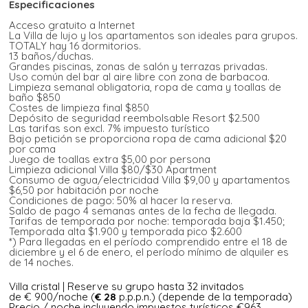
Especificaciones
Acceso gratuito a Internet
La Villa de lujo y los apartamentos son ideales para grupos.
TOTALY hay 16 dormitorios.
13 baños/duchas.
Grandes piscinas, zonas de salón y terrazas privadas.
Uso común del bar al aire libre con zona de barbacoa.
Limpieza semanal obligatoria, ropa de cama y toallas de
baño $850
Costes de limpieza final $850
Depósito de seguridad reembolsable Resort $2.500
Las tarifas son excl. 7% impuesto turístico
Bajo petición se proporciona ropa de cama adicional $20
por cama
Juego de toallas extra $5,00 por persona
Limpieza adicional Villa $80/$30 Apartment
Consumo de agua/electricidad Villa $9,00 y apartamentos
$6,50 por habitación por noche
Condiciones de pago: 50% al hacer la reserva.
Saldo de pago 4 semanas antes de la fecha de llegada.
Tarifas de temporada por noche: temporada baja $1.450;
Temporada alta $1.900 y temporada pico $2.600
*) Para llegadas en el período comprendido entre el 18 de
diciembre y el 6 de enero, el período mínimo de alquiler es
de 14 noches.
Villa cristal | Reserve su grupo hasta 32 invitados
de € 900/noche (
€ 28
p.p.p.n.) (depende de la temporada)
Precio / noche incluyendo impuestos turísticos €963